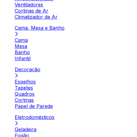
Ventiladores
Cortinas de Ar
Climatizador de Ar
Cama, Mesa e Banho
Cama
Mesa
Banho
Infantil
Decoração
Espelhos
Tapetes
Quadros
Cortinas
Papel de Parede
Eletrodomésticos
Geladeira
Fogão