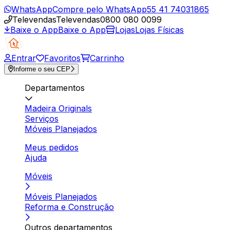
WhatsApp
Compre pelo WhatsApp
55 41 74031865
Televendas
Televendas
0800 080 0099
Baixe o App
Baixe o App
Lojas
Lojas Físicas
Entrar
Favoritos
Carrinho
Informe o seu CEP
Departamentos
Madeira Originals
Serviços
Móveis Planejados
Meus pedidos
Ajuda
Móveis
Móveis Planejados
Reforma e Construção
Outros departamentos