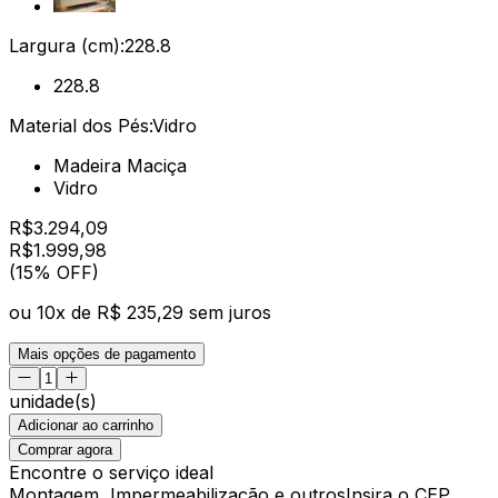
Largura (cm):
228.8
228.8
Material dos Pés:
Vidro
Madeira Maciça
Vidro
R$
3.294,09
R$
1.999
,
98
(15% OFF)
ou
10
x de
R$ 235,29
sem juros
Mais opções de pagamento
unidade(s)
Adicionar ao carrinho
Comprar agora
Encontre o serviço ideal
Montagem, Impermeabilização e outros
Insira o CEP