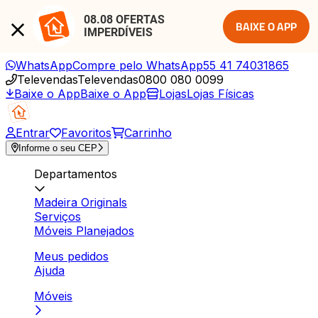
08.08 OFERTAS 
BAIXE O APP
IMPERDÍVEIS
WhatsApp
Compre pelo WhatsApp
55 41 74031865
Televendas
Televendas
0800 080 0099
Baixe o App
Baixe o App
Lojas
Lojas Físicas
Entrar
Favoritos
Carrinho
Informe o seu CEP
Departamentos
Madeira Originals
Serviços
Móveis Planejados
Meus pedidos
Ajuda
Móveis