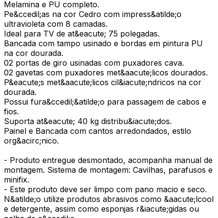
Melamina e PU completo.
Pe&ccedil;as na cor Cedro com impress&atilde;o
ultravioleta com 8 camadas.
Ideal para TV de at&eacute; 75 polegadas.
Bancada com tampo usinado e bordas em pintura PU
na cor dourada.
02 portas de giro usinadas com puxadores cava.
02 gavetas com puxadores met&aacute;licos dourados.
P&eacute;s met&aacute;licos cil&iacute;ndricos na cor
dourada.
Possui fura&ccedil;&atilde;o para passagem de cabos e
fios.
Suporta at&eacute; 40 kg distribu&iacute;dos.
Painel e Bancada com cantos arredondados, estilo
org&acirc;nico.
- Produto entregue desmontado, acompanha manual de
montagem. Sistema de montagem: Cavilhas, parafusos e
minifix.
- Este produto deve ser limpo com pano macio e seco.
N&atilde;o utilize produtos abrasivos como &aacute;lcool
e detergente, assim como esponjas r&iacute;gidas ou