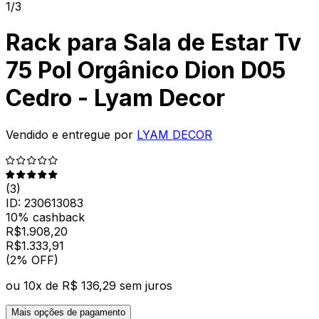
1/3
Rack para Sala de Estar Tv
75 Pol Orgânico Dion D05
Cedro - Lyam Decor
Vendido e entregue por
LYAM DECOR
(
3
)
ID:
230613083
10% cashback
R$
1.908,20
R$
1.333
,
91
(2% OFF)
ou
10
x de
R$ 136,29
sem juros
Mais opções de pagamento