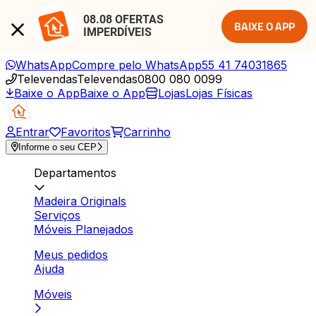
08.08 OFERTAS 
BAIXE O APP
IMPERDÍVEIS
WhatsApp
Compre pelo WhatsApp
55 41 74031865
Televendas
Televendas
0800 080 0099
Baixe o App
Baixe o App
Lojas
Lojas Físicas
Entrar
Favoritos
Carrinho
Informe o seu CEP
Departamentos
Madeira Originals
Serviços
Móveis Planejados
Meus pedidos
Ajuda
Móveis