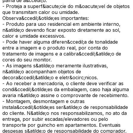
palha de a&ccedil;o.
- Proteja a superf&iacute;cie do m&oacute;vel de objetos
que transmitam calor ou umidade.
Observa&ccedil;&otilde;es importantes:
- Produto para uso residencial em ambiente interno,
n&atilde;o devendo ficar exposto diretamente ao sol,
calor e umidade excessivos.
- Pode haver alguma diferen&ccedil;a de tonalidade
entre a imagem e o produto real, por conta do
tratamento de imagens e a calibra&ccedil;&atilde;o de
cores do seu monitor.
- As imagens s&atilde;o meramente ilustrativas,
n&atilde;o acompanham objetos de
decora&ccedil;&atilde;o e eletr&ocirc;nicos.
- Ao receber a mercadoria, o cliente deve verificar as
condi&ccedil;&otilde;es da embalagem, caso haja alguma
avaria n&atilde;o assine o comprovante de recebimento.
- Montagem, desmontagem e outras
instala&ccedil;&otilde;es ser&atilde;o de responsabilidade
do cliente. N&atilde;o nos responsabilizamos, no ato da
entrega, por subir escadas/elevadores ou pelo
transporte por guincho em apartamentos. Eventuais
despesas s&atilde;o de responsabilidade do comprador.