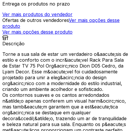
Entrega os produtos no prazo
Ver mais produtos do vendedor
Ofertas de outros vendedores
Ver mais opções desse
produto
Ver mais opções desse produto
Descrição
Torne a sua sala de estar um verdadeiro o&aacute;sis de
estilo e conforto com o incr&iacute;vel Rack Para Sala
de Estar TV 75 Pol Org&acirc;nico Dion D05 Cedro, da
Lyam Decor. Esse m&oacute;vel foi cuidadosamente
projetado para unir a eleg&acirc;ncia do design
org&acirc;nico com a modernidade do estilo industrial,
criando um ambiente acolhedor e sofisticado.
Os contornos suaves e os cantos arredondados
n&atilde;o apenas conferem um visual harm&ocirc;nico,
mas tamb&eacute;m garantem que a est&eacute;tica
org&acirc;nica se destaque em qualquer
decora&ccedil;&atilde;o, trazendo um ar de tranquilidade
e beleza natural para sua sala. Enquanto os p&eacute;s
met&aacute;licos proporcionam um contraste perfeito,