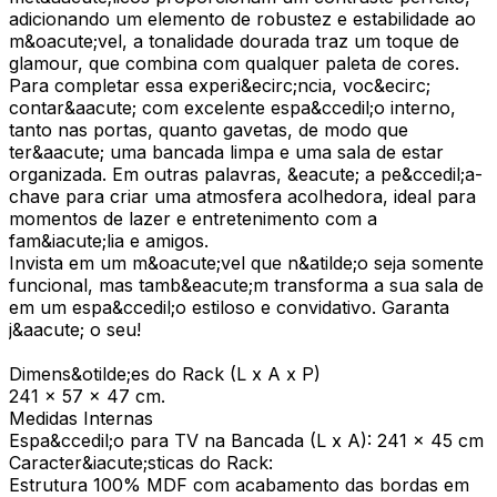
adicionando um elemento de robustez e estabilidade ao
m&oacute;vel, a tonalidade dourada traz um toque de
glamour, que combina com qualquer paleta de cores.
Para completar essa experi&ecirc;ncia, voc&ecirc;
contar&aacute; com excelente espa&ccedil;o interno,
tanto nas portas, quanto gavetas, de modo que
ter&aacute; uma bancada limpa e uma sala de estar
organizada. Em outras palavras, &eacute; a pe&ccedil;a-
chave para criar uma atmosfera acolhedora, ideal para
momentos de lazer e entretenimento com a
fam&iacute;lia e amigos.
Invista em um m&oacute;vel que n&atilde;o seja somente
funcional, mas tamb&eacute;m transforma a sua sala de
em um espa&ccedil;o estiloso e convidativo. Garanta
j&aacute; o seu!
Dimens&otilde;es do Rack (L x A x P)
241 x 57 x 47 cm.
Medidas Internas
Espa&ccedil;o para TV na Bancada (L x A): 241 x 45 cm
Caracter&iacute;sticas do Rack:
Estrutura 100% MDF com acabamento das bordas em