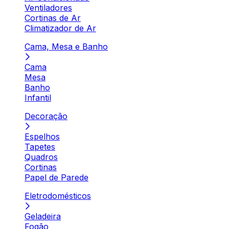
Ventiladores
Cortinas de Ar
Climatizador de Ar
Cama, Mesa e Banho
Cama
Mesa
Banho
Infantil
Decoração
Espelhos
Tapetes
Quadros
Cortinas
Papel de Parede
Eletrodomésticos
Geladeira
Fogão