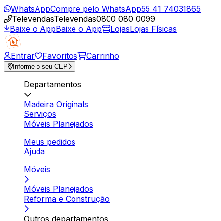
WhatsApp
Compre pelo WhatsApp
55 41 74031865
Televendas
Televendas
0800 080 0099
Baixe o App
Baixe o App
Lojas
Lojas Físicas
Entrar
Favoritos
Carrinho
Informe o seu CEP
Departamentos
Madeira Originals
Serviços
Móveis Planejados
Meus pedidos
Ajuda
Móveis
Móveis Planejados
Reforma e Construção
Outros departamentos