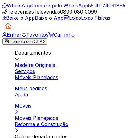
WhatsApp
Compre pelo WhatsApp
55 41 74031865
Televendas
Televendas
0800 080 0099
Baixe o App
Baixe o App
Lojas
Lojas Físicas
Entrar
Favoritos
Carrinho
Informe o seu CEP
Departamentos
Madeira Originals
Serviços
Móveis Planejados
Meus pedidos
Ajuda
Móveis
Móveis Planejados
Reforma e Construção
Outros departamentos