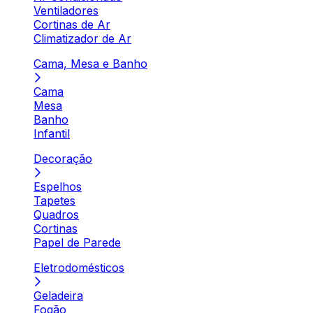
Ventiladores
Cortinas de Ar
Climatizador de Ar
Cama, Mesa e Banho
Cama
Mesa
Banho
Infantil
Decoração
Espelhos
Tapetes
Quadros
Cortinas
Papel de Parede
Eletrodomésticos
Geladeira
Fogão