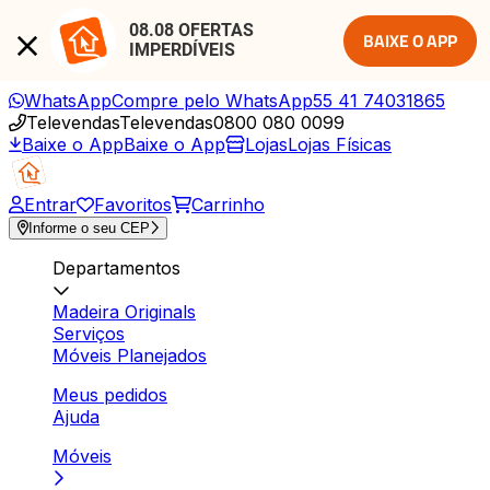
08.08 OFERTAS 
BAIXE O APP
IMPERDÍVEIS
WhatsApp
Compre pelo WhatsApp
55 41 74031865
Televendas
Televendas
0800 080 0099
Baixe o App
Baixe o App
Lojas
Lojas Físicas
Entrar
Favoritos
Carrinho
Informe o seu CEP
Departamentos
Madeira Originals
Serviços
Móveis Planejados
Meus pedidos
Ajuda
Móveis