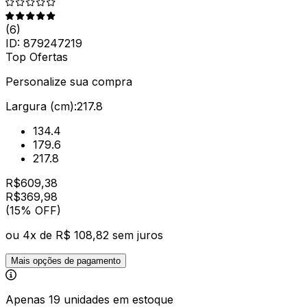
(
6
)
ID:
879247219
Top Ofertas
Personalize sua compra
Largura (cm):
217.8
134.4
179.6
217.8
R$
609,38
R$
369
,
98
(15% OFF)
ou
4
x de
R$ 108,82
sem juros
Mais opções de pagamento
Apenas 19 unidades em estoque