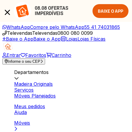
08.08 OFERTAS 
BAIXE O APP
IMPERDÍVEIS
WhatsApp
Compre pelo WhatsApp
55 41 74031865
Televendas
Televendas
0800 080 0099
Baixe o App
Baixe o App
Lojas
Lojas Físicas
Entrar
Favoritos
Carrinho
Informe o seu CEP
Departamentos
Madeira Originals
Serviços
Móveis Planejados
Meus pedidos
Ajuda
Móveis