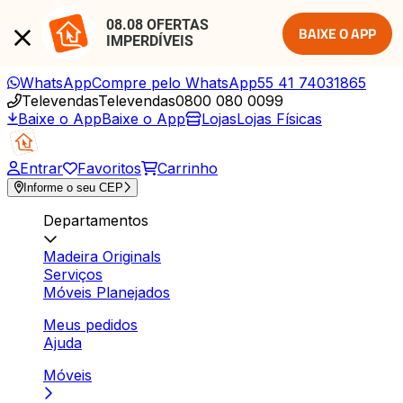
08.08 OFERTAS 
BAIXE O APP
IMPERDÍVEIS
WhatsApp
Compre pelo WhatsApp
55 41 74031865
Televendas
Televendas
0800 080 0099
Baixe o App
Baixe o App
Lojas
Lojas Físicas
Entrar
Favoritos
Carrinho
Informe o seu CEP
Departamentos
Madeira Originals
Serviços
Móveis Planejados
Meus pedidos
Ajuda
Móveis