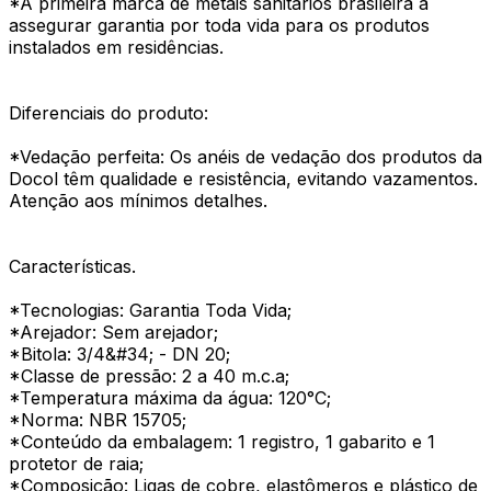
*A primeira marca de metais sanitários brasileira a
assegurar garantia por toda vida para os produtos
instalados em residências.
Diferenciais do produto:
*Vedação perfeita: Os anéis de vedação dos produtos da
Docol têm qualidade e resistência, evitando vazamentos.
Atenção aos mínimos detalhes.
Características.
*Tecnologias: Garantia Toda Vida;
*Arejador: Sem arejador;
*Bitola: 3/4&#34; - DN 20;
*Classe de pressão: 2 a 40 m.c.a;
*Temperatura máxima da água: 120°C;
*Norma: NBR 15705;
*Conteúdo da embalagem: 1 registro, 1 gabarito e 1
protetor de raia;
*Composição: Ligas de cobre, elastômeros e plástico de