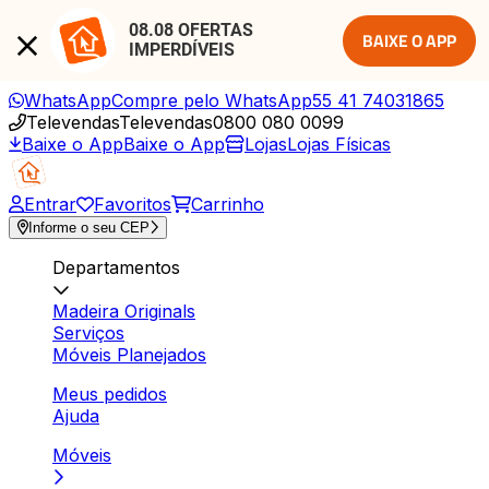
08.08 OFERTAS 
BAIXE O APP
IMPERDÍVEIS
WhatsApp
Compre pelo WhatsApp
55 41 74031865
Televendas
Televendas
0800 080 0099
Baixe o App
Baixe o App
Lojas
Lojas Físicas
Entrar
Favoritos
Carrinho
Informe o seu CEP
Departamentos
Madeira Originals
Serviços
Móveis Planejados
Meus pedidos
Ajuda
Móveis