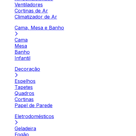
Ventiladores
Cortinas de Ar
Climatizador de Ar
Cama, Mesa e Banho
Cama
Mesa
Banho
Infantil
Decoração
Espelhos
Tapetes
Quadros
Cortinas
Papel de Parede
Eletrodomésticos
Geladeira
Fogão