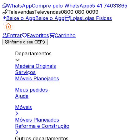
WhatsApp
Compre pelo WhatsApp
55 41 74031865
Televendas
Televendas
0800 080 0099
Baixe o App
Baixe o App
Lojas
Lojas Físicas
Entrar
Favoritos
Carrinho
Informe o seu CEP
Departamentos
Madeira Originals
Serviços
Móveis Planejados
Meus pedidos
Ajuda
Móveis
Móveis Planejados
Reforma e Construção
Outros departamentos