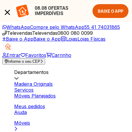
08.08 OFERTAS 
BAIXE O APP
IMPERDÍVEIS
WhatsApp
Compre pelo WhatsApp
55 41 74031865
Televendas
Televendas
0800 080 0099
Baixe o App
Baixe o App
Lojas
Lojas Físicas
Entrar
Favoritos
Carrinho
Informe o seu CEP
Departamentos
Madeira Originals
Serviços
Móveis Planejados
Meus pedidos
Ajuda
Móveis