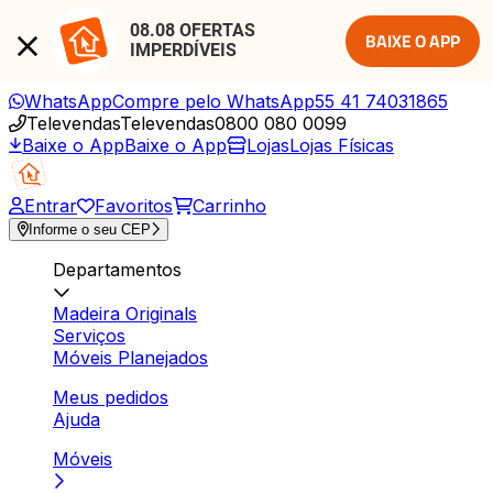
08.08 OFERTAS 
BAIXE O APP
IMPERDÍVEIS
WhatsApp
Compre pelo WhatsApp
55 41 74031865
Televendas
Televendas
0800 080 0099
Baixe o App
Baixe o App
Lojas
Lojas Físicas
Entrar
Favoritos
Carrinho
Informe o seu CEP
Departamentos
Madeira Originals
Serviços
Móveis Planejados
Meus pedidos
Ajuda
Móveis