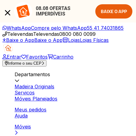
08.08 OFERTAS 
BAIXE O APP
IMPERDÍVEIS
WhatsApp
Compre pelo WhatsApp
55 41 74031865
Televendas
Televendas
0800 080 0099
Baixe o App
Baixe o App
Lojas
Lojas Físicas
Entrar
Favoritos
Carrinho
Informe o seu CEP
Departamentos
Madeira Originals
Serviços
Móveis Planejados
Meus pedidos
Ajuda
Móveis