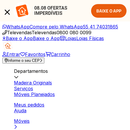
08.08 OFERTAS 
BAIXE O APP
IMPERDÍVEIS
WhatsApp
Compre pelo WhatsApp
55 41 74031865
Televendas
Televendas
0800 080 0099
Baixe o App
Baixe o App
Lojas
Lojas Físicas
Entrar
Favoritos
Carrinho
Informe o seu CEP
Departamentos
Madeira Originals
Serviços
Móveis Planejados
Meus pedidos
Ajuda
Móveis