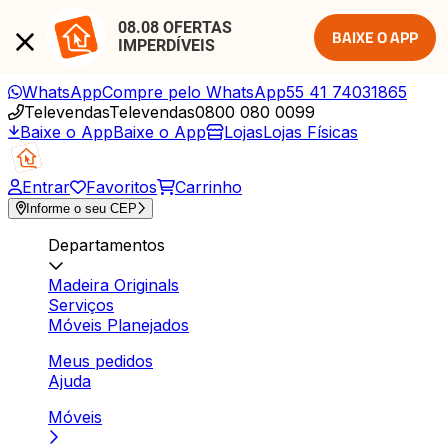
08.08 OFERTAS 
BAIXE O APP
IMPERDÍVEIS
WhatsApp
Compre pelo WhatsApp
55 41 74031865
Televendas
Televendas
0800 080 0099
Baixe o App
Baixe o App
Lojas
Lojas Físicas
Entrar
Favoritos
Carrinho
Informe o seu CEP
Departamentos
Madeira Originals
Serviços
Móveis Planejados
Meus pedidos
Ajuda
Móveis