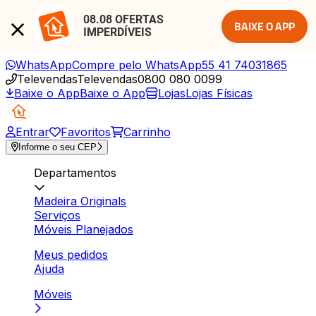
08.08 OFERTAS 
BAIXE O APP
IMPERDÍVEIS
WhatsApp
Compre pelo WhatsApp
55 41 74031865
Televendas
Televendas
0800 080 0099
Baixe o App
Baixe o App
Lojas
Lojas Físicas
Entrar
Favoritos
Carrinho
Informe o seu CEP
Departamentos
Madeira Originals
Serviços
Móveis Planejados
Meus pedidos
Ajuda
Móveis