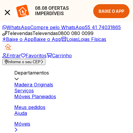
08.08 OFERTAS 
BAIXE O APP
IMPERDÍVEIS
WhatsApp
Compre pelo WhatsApp
55 41 74031865
Televendas
Televendas
0800 080 0099
Baixe o App
Baixe o App
Lojas
Lojas Físicas
Entrar
Favoritos
Carrinho
Informe o seu CEP
Departamentos
Madeira Originals
Serviços
Móveis Planejados
Meus pedidos
Ajuda
Móveis