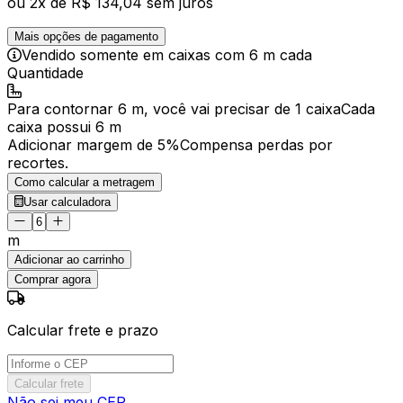
ou
2
x de
R$ 134,04
sem juros
Mais opções de pagamento
Vendido
somente em caixas
com
6 m
cada
Quantidade
Para
contornar
6 m
, você vai precisar de
1 caixa
Cada
caixa
possui
6 m
Adicionar margem de 5%
Compensa perdas por
recortes.
Como calcular a metragem
Usar calculadora
m
Adicionar ao carrinho
Comprar agora
Calcular frete e prazo
Calcular frete
Não sei meu CEP