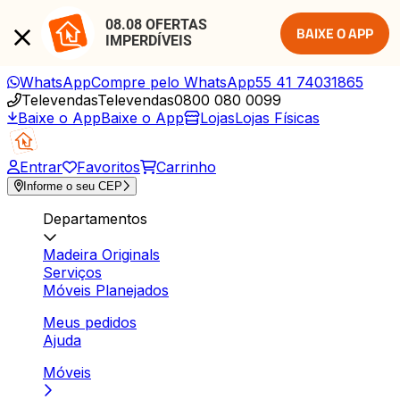
08.08 OFERTAS 
BAIXE O APP
IMPERDÍVEIS
WhatsApp
Compre pelo WhatsApp
55 41 74031865
Televendas
Televendas
0800 080 0099
Baixe o App
Baixe o App
Lojas
Lojas Físicas
Entrar
Favoritos
Carrinho
Informe o seu CEP
Departamentos
Madeira Originals
Serviços
Móveis Planejados
Meus pedidos
Ajuda
Móveis