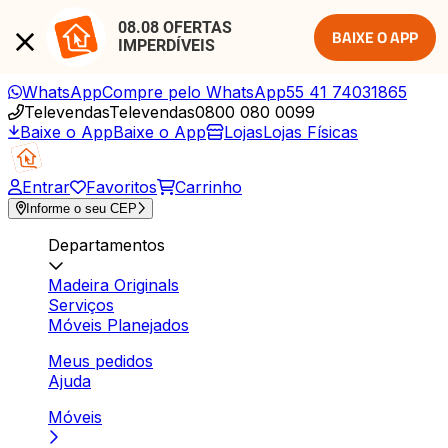
08.08 OFERTAS 
BAIXE O APP
IMPERDÍVEIS
WhatsApp
Compre pelo WhatsApp
55 41 74031865
Televendas
Televendas
0800 080 0099
Baixe o App
Baixe o App
Lojas
Lojas Físicas
Entrar
Favoritos
Carrinho
Informe o seu CEP
Departamentos
Madeira Originals
Serviços
Móveis Planejados
Meus pedidos
Ajuda
Móveis