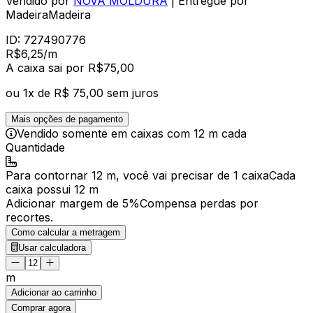
Vendido por
NOVA MOLDURA
| Entregue por
MadeiraMadeira
ID:
727490776
R$
6
,
25
/m
A caixa
sai por R$
75,00
ou
1
x de
R$ 75,00
sem juros
Mais opções de pagamento
Vendido
somente em caixas
com
12 m
cada
Quantidade
Para
contornar
12 m
, você vai precisar de
1 caixa
Cada
caixa
possui
12 m
Adicionar margem de 5%
Compensa perdas por
recortes.
Como calcular a metragem
Usar calculadora
m
Adicionar ao carrinho
Comprar agora