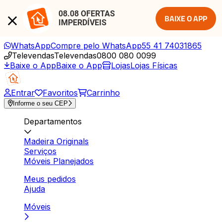
08.08 OFERTAS 
BAIXE O APP
IMPERDÍVEIS
WhatsApp
Compre pelo WhatsApp
55 41 74031865
Televendas
Televendas
0800 080 0099
Baixe o App
Baixe o App
Lojas
Lojas Físicas
Entrar
Favoritos
Carrinho
Informe o seu CEP
Departamentos
Madeira Originals
Serviços
Móveis Planejados
Meus pedidos
Ajuda
Móveis