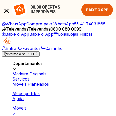
08.08 OFERTAS 
BAIXE O APP
IMPERDÍVEIS
WhatsApp
Compre pelo WhatsApp
55 41 74031865
Televendas
Televendas
0800 080 0099
Baixe o App
Baixe o App
Lojas
Lojas Físicas
Entrar
Favoritos
Carrinho
Informe o seu CEP
Departamentos
Madeira Originals
Serviços
Móveis Planejados
Meus pedidos
Ajuda
Móveis