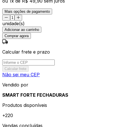
ou
1
x de
R$ 49,90
sem juros
Mais opções de pagamento
unidade(s)
Adicionar ao carrinho
Comprar agora
Calcular frete e prazo
Calcular frete
Não sei meu CEP
Vendido por
SMART FORTE FECHADURAS
Produtos disponíveis
+
220
Vendas concluídas