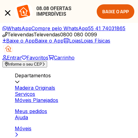
08.08 OFERTAS 
BAIXE O APP
IMPERDÍVEIS
WhatsApp
Compre pelo WhatsApp
55 41 74031865
Televendas
Televendas
0800 080 0099
Baixe o App
Baixe o App
Lojas
Lojas Físicas
Entrar
Favoritos
Carrinho
Informe o seu CEP
Departamentos
Madeira Originals
Serviços
Móveis Planejados
Meus pedidos
Ajuda
Móveis