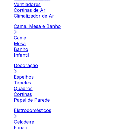
Ventiladores
Cortinas de Ar
Climatizador de Ar
Cama, Mesa e Banho
Cama
Mesa
Banho
Infantil
Decoração
Espelhos
Tapetes
Quadros
Cortinas
Papel de Parede
Eletrodomésticos
Geladeira
Fogão