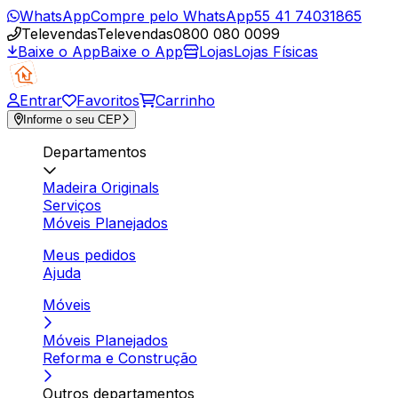
WhatsApp
Compre pelo WhatsApp
55 41 74031865
Televendas
Televendas
0800 080 0099
Baixe o App
Baixe o App
Lojas
Lojas Físicas
Entrar
Favoritos
Carrinho
Informe o seu CEP
Departamentos
Madeira Originals
Serviços
Móveis Planejados
Meus pedidos
Ajuda
Móveis
Móveis Planejados
Reforma e Construção
Outros departamentos