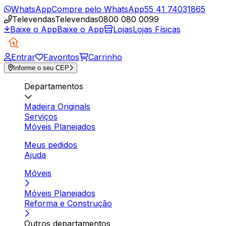
WhatsApp
Compre pelo WhatsApp
55 41 74031865
Televendas
Televendas
0800 080 0099
Baixe o App
Baixe o App
Lojas
Lojas Físicas
Entrar
Favoritos
Carrinho
Informe o seu CEP
Departamentos
Madeira Originals
Serviços
Móveis Planejados
Meus pedidos
Ajuda
Móveis
Móveis Planejados
Reforma e Construção
Outros departamentos