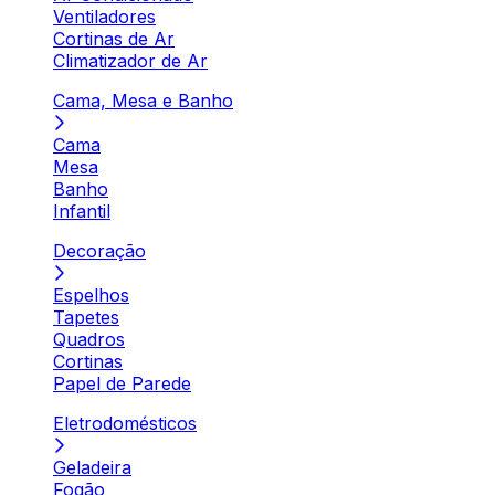
Ventiladores
Cortinas de Ar
Climatizador de Ar
Cama, Mesa e Banho
Cama
Mesa
Banho
Infantil
Decoração
Espelhos
Tapetes
Quadros
Cortinas
Papel de Parede
Eletrodomésticos
Geladeira
Fogão