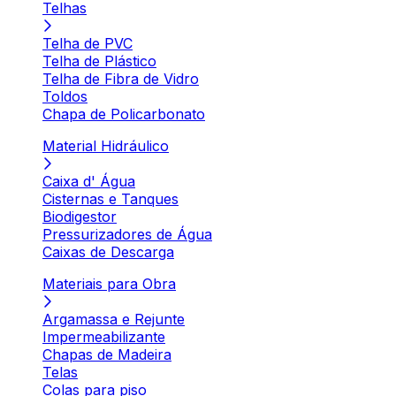
Telhas
Telha de PVC
Telha de Plástico
Telha de Fibra de Vidro
Toldos
Chapa de Policarbonato
Material Hidráulico
Caixa d' Água
Cisternas e Tanques
Biodigestor
Pressurizadores de Água
Caixas de Descarga
Materiais para Obra
Argamassa e Rejunte
Impermeabilizante
Chapas de Madeira
Telas
Colas para piso