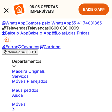
08.08 OFERTAS 
BAIXE O APP
IMPERDÍVEIS
WhatsApp
Compre pelo WhatsApp
55 41 74031865
Televendas
Televendas
0800 080 0099
Baixe o App
Baixe o App
Lojas
Lojas Físicas
Entrar
Favoritos
Carrinho
Informe o seu CEP
Departamentos
Madeira Originals
Serviços
Móveis Planejados
Meus pedidos
Ajuda
Móveis