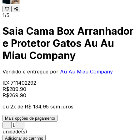
1/5
Saia Cama Box Arranhador
e Protetor Gatos Au Au
Miau Company
Vendido e entregue por
Au Au Miau Company
ID:
711402292
R$
289,90
R$
269
,
90
ou
2
x de
R$ 134,95
sem juros
Mais opções de pagamento
unidade(s)
Adicionar ao carrinho