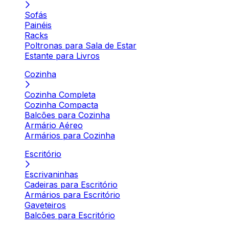
Sofás
Painéis
Racks
Poltronas para Sala de Estar
Estante para Livros
Cozinha
Cozinha Completa
Cozinha Compacta
Balcões para Cozinha
Armário Aéreo
Armários para Cozinha
Escritório
Escrivaninhas
Cadeiras para Escritório
Armários para Escritório
Gaveteiros
Balcões para Escritório