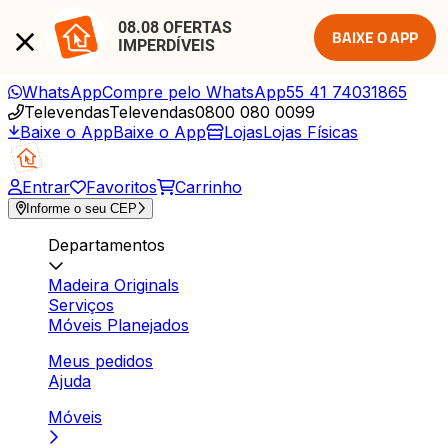
08.08 OFERTAS 
BAIXE O APP
IMPERDÍVEIS
WhatsApp
Compre pelo WhatsApp
55 41 74031865
Televendas
Televendas
0800 080 0099
Baixe o App
Baixe o App
Lojas
Lojas Físicas
Entrar
Favoritos
Carrinho
Informe o seu CEP
Departamentos
Madeira Originals
Serviços
Móveis Planejados
Meus pedidos
Ajuda
Móveis