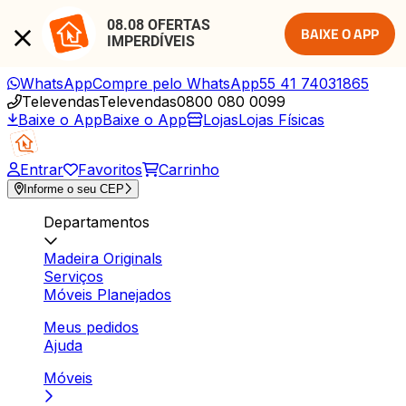
08.08 OFERTAS 
BAIXE O APP
IMPERDÍVEIS
WhatsApp
Compre pelo WhatsApp
55 41 74031865
Televendas
Televendas
0800 080 0099
Baixe o App
Baixe o App
Lojas
Lojas Físicas
Entrar
Favoritos
Carrinho
Informe o seu CEP
Departamentos
Madeira Originals
Serviços
Móveis Planejados
Meus pedidos
Ajuda
Móveis