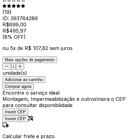
(
19
)
ID:
393784286
R$
699,00
R$
495
,
97
(8% OFF)
ou
5
x de
R$ 107,82
sem juros
Mais opções de pagamento
unidade(s)
Adicionar ao carrinho
Comprar agora
Encontre o serviço ideal
Montagem, Impermeabilização e outros
Insira o CEP
para consultar disponibilidade
Inserir CEP
Inserir CEP
Calcular frete e prazo