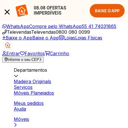
08.08 OFERTAS 
BAIXE O APP
IMPERDÍVEIS
WhatsApp
Compre pelo WhatsApp
55 41 74031865
Televendas
Televendas
0800 080 0099
Baixe o App
Baixe o App
Lojas
Lojas Físicas
Entrar
Favoritos
Carrinho
Informe o seu CEP
Departamentos
Madeira Originals
Serviços
Móveis Planejados
Meus pedidos
Ajuda
Móveis