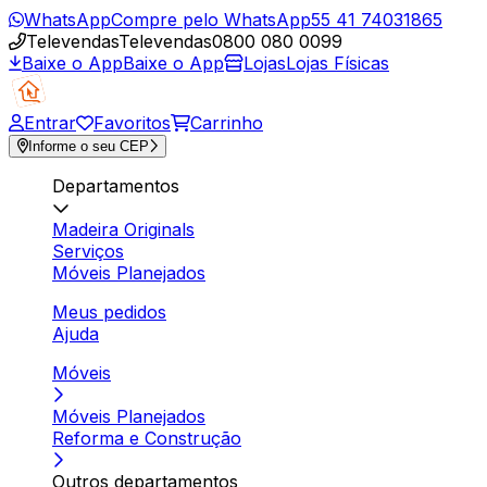
WhatsApp
Compre pelo WhatsApp
55 41 74031865
Televendas
Televendas
0800 080 0099
Baixe o App
Baixe o App
Lojas
Lojas Físicas
Entrar
Favoritos
Carrinho
Informe o seu CEP
Departamentos
Madeira Originals
Serviços
Móveis Planejados
Meus pedidos
Ajuda
Móveis
Móveis Planejados
Reforma e Construção
Outros departamentos