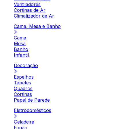
Ventiladores
Cortinas de Ar
Climatizador de Ar
Cama, Mesa e Banho
Cama
Mesa
Banho
Infantil
Decoração
Espelhos
Tapetes
Quadros
Cortinas
Papel de Parede
Eletrodomésticos
Geladeira
Fogão