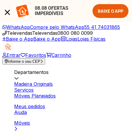
08.08 OFERTAS 
BAIXE O APP
IMPERDÍVEIS
WhatsApp
Compre pelo WhatsApp
55 41 74031865
Televendas
Televendas
0800 080 0099
Baixe o App
Baixe o App
Lojas
Lojas Físicas
Entrar
Favoritos
Carrinho
Informe o seu CEP
Departamentos
Madeira Originals
Serviços
Móveis Planejados
Meus pedidos
Ajuda
Móveis