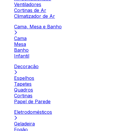
Ventiladores
Cortinas de Ar
Climatizador de Ar
Cama, Mesa e Banho
Cama
Mesa
Banho
Infantil
Decoração
Espelhos
Tapetes
Quadros
Cortinas
Papel de Parede
Eletrodomésticos
Geladeira
Fogão