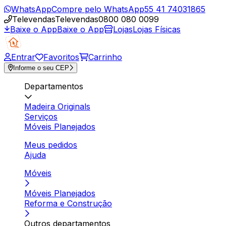
WhatsApp
Compre pelo WhatsApp
55 41 74031865
Televendas
Televendas
0800 080 0099
Baixe o App
Baixe o App
Lojas
Lojas Físicas
Entrar
Favoritos
Carrinho
Informe o seu CEP
Departamentos
Madeira Originals
Serviços
Móveis Planejados
Meus pedidos
Ajuda
Móveis
Móveis Planejados
Reforma e Construção
Outros departamentos