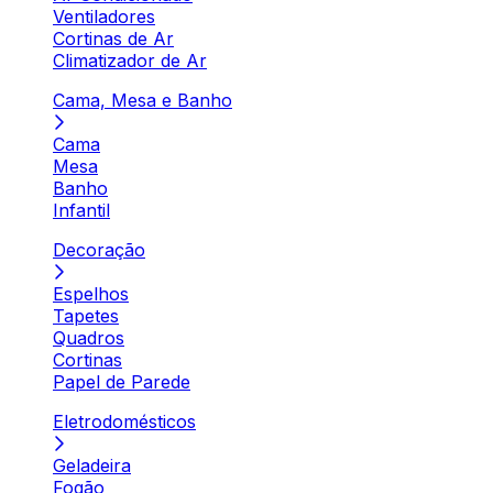
Ventiladores
Cortinas de Ar
Climatizador de Ar
Cama, Mesa e Banho
Cama
Mesa
Banho
Infantil
Decoração
Espelhos
Tapetes
Quadros
Cortinas
Papel de Parede
Eletrodomésticos
Geladeira
Fogão