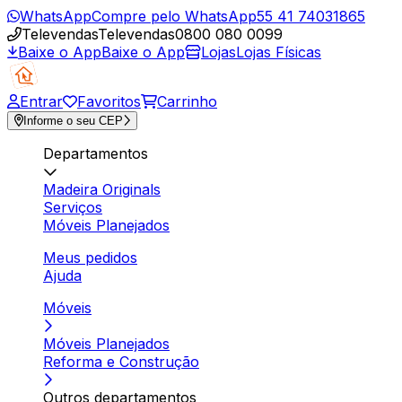
WhatsApp
Compre pelo WhatsApp
55 41 74031865
Televendas
Televendas
0800 080 0099
Baixe o App
Baixe o App
Lojas
Lojas Físicas
Entrar
Favoritos
Carrinho
Informe o seu CEP
Departamentos
Madeira Originals
Serviços
Móveis Planejados
Meus pedidos
Ajuda
Móveis
Móveis Planejados
Reforma e Construção
Outros departamentos