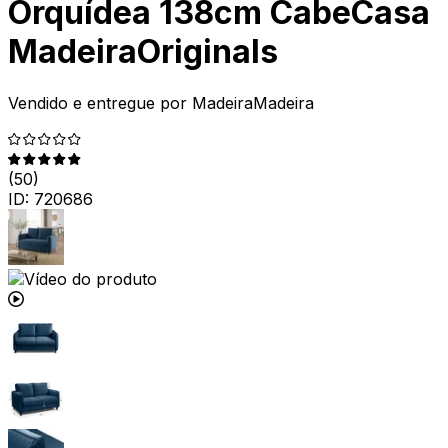
Orquídea 138cm CabeCasa
MadeiraOriginals
Vendido e entregue por
MadeiraMadeira
(
50
)
ID:
720686