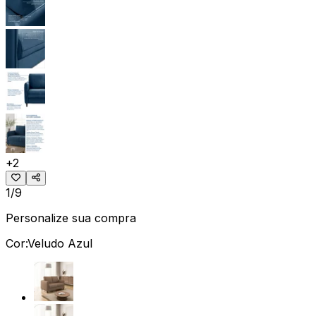
+
2
1/9
Personalize sua compra
Cor:
Veludo Azul