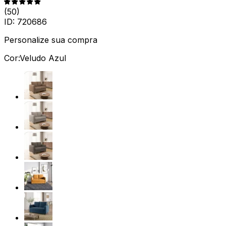
(
50
)
ID:
720686
Personalize sua compra
Cor:
Veludo Azul