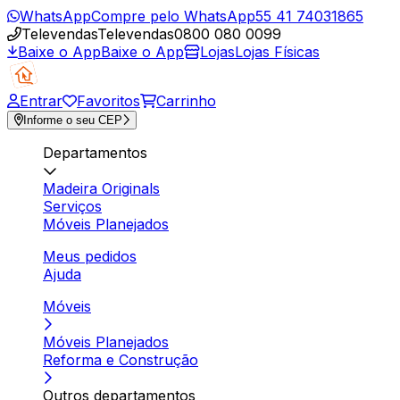
WhatsApp
Compre pelo WhatsApp
55 41 74031865
Televendas
Televendas
0800 080 0099
Baixe o App
Baixe o App
Lojas
Lojas Físicas
Entrar
Favoritos
Carrinho
Informe o seu CEP
Departamentos
Madeira Originals
Serviços
Móveis Planejados
Meus pedidos
Ajuda
Móveis
Móveis Planejados
Reforma e Construção
Outros departamentos