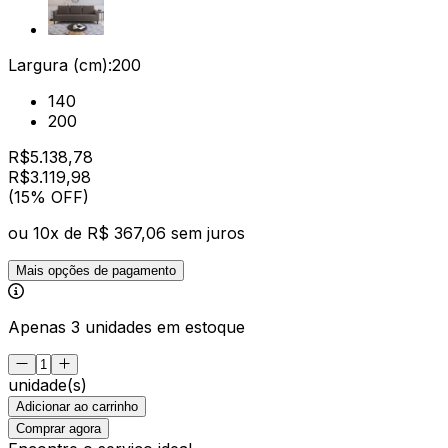
Largura (cm):
200
140
200
R$
5.138,78
R$
3.119
,
98
(15% OFF)
ou
10
x de
R$ 367,06
sem juros
Mais opções de pagamento
Apenas 3 unidades em estoque
unidade(s)
Adicionar ao carrinho
Comprar agora