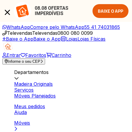
08.08 OFERTAS 
BAIXE O APP
IMPERDÍVEIS
WhatsApp
Compre pelo WhatsApp
55 41 74031865
Televendas
Televendas
0800 080 0099
Baixe o App
Baixe o App
Lojas
Lojas Físicas
Entrar
Favoritos
Carrinho
Informe o seu CEP
Departamentos
Madeira Originals
Serviços
Móveis Planejados
Meus pedidos
Ajuda
Móveis