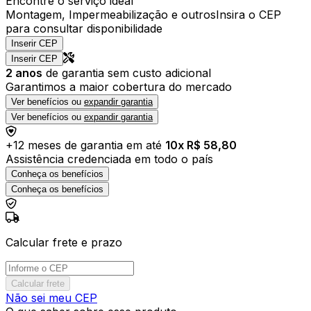
Encontre o serviço ideal
Montagem, Impermeabilização e outros
Insira o CEP
para consultar disponibilidade
Inserir CEP
Inserir CEP
2
anos
de garantia sem custo adicional
Garantimos a maior cobertura do mercado
Ver benefícios ou
expandir garantia
Ver benefícios ou
expandir garantia
+
12
meses de garantia em até
10
x R$
58,80
Assistência credenciada em todo o país
Conheça os benefícios
Conheça os benefícios
Calcular frete e prazo
Calcular frete
Não sei meu CEP