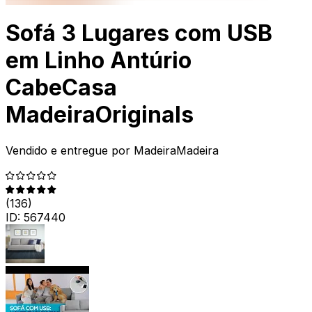
Sofá 3 Lugares com USB
em Linho Antúrio
CabeCasa
MadeiraOriginals
Vendido e entregue por
MadeiraMadeira
(
136
)
ID:
567440