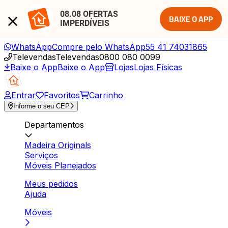
08.08 OFERTAS 
BAIXE O APP
IMPERDÍVEIS
WhatsApp
Compre pelo WhatsApp
55 41 74031865
Televendas
Televendas
0800 080 0099
Baixe o App
Baixe o App
Lojas
Lojas Físicas
Entrar
Favoritos
Carrinho
Informe o seu CEP
Departamentos
Madeira Originals
Serviços
Móveis Planejados
Meus pedidos
Ajuda
Móveis