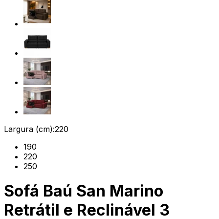
Largura (cm):
220
190
220
250
Sofá Baú San Marino
Retrátil e Reclinável 3