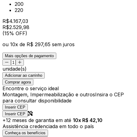
200
220
R$
4.167,03
R$
2.529
,
98
(15% OFF)
ou
10
x de
R$ 297,65
sem juros
Mais opções de pagamento
unidade(s)
Adicionar ao carrinho
Comprar agora
Encontre o serviço ideal
Montagem, Impermeabilização e outros
Insira o CEP
para consultar disponibilidade
Inserir CEP
Inserir CEP
+
12
meses de garantia em até
10
x R$
42,10
Assistência credenciada em todo o país
Conheça os benefícios