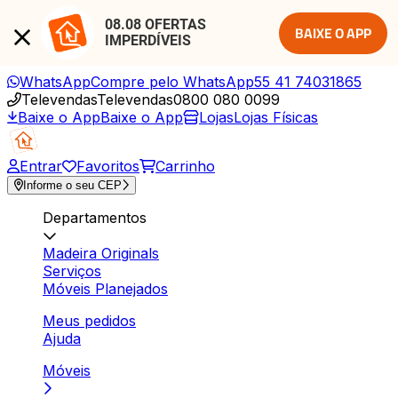
08.08 OFERTAS 
BAIXE O APP
IMPERDÍVEIS
WhatsApp
Compre pelo WhatsApp
55 41 74031865
Televendas
Televendas
0800 080 0099
Baixe o App
Baixe o App
Lojas
Lojas Físicas
Entrar
Favoritos
Carrinho
Informe o seu CEP
Departamentos
Madeira Originals
Serviços
Móveis Planejados
Meus pedidos
Ajuda
Móveis