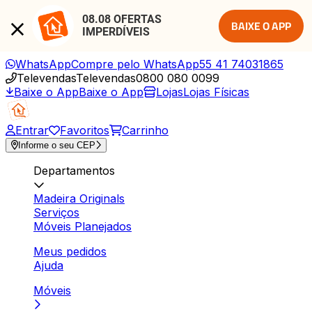
08.08 OFERTAS 
BAIXE O APP
IMPERDÍVEIS
WhatsApp
Compre pelo WhatsApp
55 41 74031865
Televendas
Televendas
0800 080 0099
Baixe o App
Baixe o App
Lojas
Lojas Físicas
Entrar
Favoritos
Carrinho
Informe o seu CEP
Departamentos
Madeira Originals
Serviços
Móveis Planejados
Meus pedidos
Ajuda
Móveis