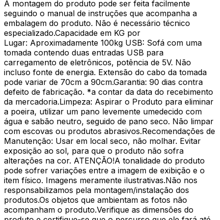
A montagem do produto pode ser feita facilmente
seguindo o manual de instruções que acompanha a
embalagem do produto. Não é necessário técnico
especializado.Capacidade em KG por
Lugar: Aproximadamente 100kg USB: Sofá com uma
tomada contendo duas entradas USB para
carregamento de eletrônicos, potência de 5V. Não
incluso fonte de energia. Extensão do cabo da tomada
pode variar de 70cm a 90cm.Garantia: 90 dias contra
defeito de fabricação. *a contar da data do recebimento
da mercadoria.Limpeza: Aspirar o Produto para eliminar
a poeira, utilizar um pano levemente umedecido com
água e sabão neutro, seguido de pano seco. Não limpar
com escovas ou produtos abrasivos.Recomendações de
Manutenção: Usar em local seco, não molhar. Evitar
exposição ao sol, para que o produto não sofra
alterações na cor. ATENÇÃO!A tonalidade do produto
pode sofrer variações entre a imagem de exibição e o
item físico. Imagens meramente ilustrativas.Não nos
responsabilizamos pela montagem/instalação dos
produtos.Os objetos que ambientam as fotos não
acompanham o produto.Verifique as dimensões do
produto e certifique-se que o percurso que ele fará até