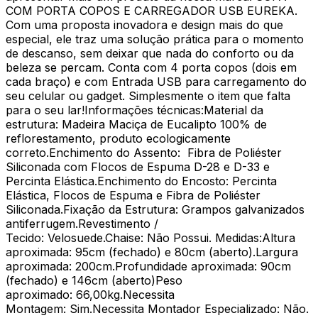
COM PORTA COPOS E CARREGADOR USB EUREKA.
Com uma proposta inovadora e design mais do que
especial, ele traz uma solução prática para o momento
de descanso, sem deixar que nada do conforto ou da
beleza se percam. Conta com 4 porta copos (dois em
cada braço) e com Entrada USB para carregamento do
seu celular ou gadget. Simplesmente o item que falta
para o seu lar!Informações técnicas:Material da
estrutura: Madeira Maciça de Eucalipto 100% de
reflorestamento, produto ecologicamente
correto.Enchimento do Assento: Fibra de Poliéster
Siliconada com Flocos de Espuma D-28 e D-33 e
Percinta Elástica.Enchimento do Encosto: Percinta
Elástica, Flocos de Espuma e Fibra de Poliéster
Siliconada.Fixação da Estrutura: Grampos galvanizados
antiferrugem.Revestimento /
Tecido: Velosuede.Chaise: Não Possui. Medidas:Altura
aproximada: 95cm (fechado) e 80cm (aberto).Largura
aproximada: 200cm.Profundidade aproximada: 90cm
(fechado) e 146cm (aberto)Peso
aproximado: 66,00kg.Necessita
Montagem: Sim.Necessita Montador Especializado: Não.