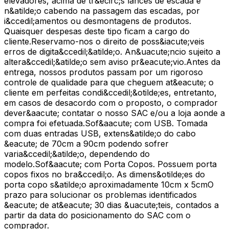
elevadores, acima de tr&ecirc;s lances de escada e
n&atilde;o cabendo na passagem das escadas, por
i&ccedil;amentos ou desmontagens de produtos.
Quaisquer despesas deste tipo ficam a cargo do
cliente.Reservamo-nos o direito de poss&iacute;veis
erros de digita&ccedil;&atilde;o. An&uacute;ncio sujeito a
altera&ccedil;&atilde;o sem aviso pr&eacute;vio.Antes da
entrega, nossos produtos passam por um rigoroso
controle de qualidade para que cheguem at&eacute; o
cliente em perfeitas condi&ccedil;&otilde;es, entretanto,
em casos de desacordo com o proposto, o comprador
dever&aacute; contatar o nosso SAC e/ou a loja aonde a
compra foi efetuada.Sof&aacute; com USB. Tomada
com duas entradas USB, extens&atilde;o do cabo
&eacute; de 70cm a 90cm podendo sofrer
varia&ccedil;&atilde;o, dependendo do
modelo.Sof&aacute; com Porta Copos. Possuem porta
copos fixos no bra&ccedil;o. As dimens&otilde;es do
porta copo s&atilde;o aproximadamente 10cm x 5cmO
prazo para solucionar os problemas identificados
&eacute; de at&eacute; 30 dias &uacute;teis, contados a
partir da data do posicionamento do SAC com o
comprador.