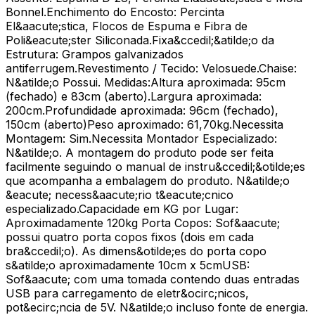
Bonnel.Enchimento do Encosto: Percinta
El&aacute;stica, Flocos de Espuma e Fibra de
Poli&eacute;ster Siliconada.Fixa&ccedil;&atilde;o da
Estrutura: Grampos galvanizados
antiferrugem.Revestimento / Tecido: Velosuede.Chaise:
N&atilde;o Possui. Medidas:Altura aproximada: 95cm
(fechado) e 83cm (aberto).Largura aproximada:
200cm.Profundidade aproximada: 96cm (fechado),
150cm (aberto)Peso aproximado: 61,70kg.Necessita
Montagem: Sim.Necessita Montador Especializado:
N&atilde;o. A montagem do produto pode ser feita
facilmente seguindo o manual de instru&ccedil;&otilde;es
que acompanha a embalagem do produto. N&atilde;o
&eacute; necess&aacute;rio t&eacute;cnico
especializado.Capacidade em KG por Lugar:
Aproximadamente 120kg Porta Copos: Sof&aacute;
possui quatro porta copos fixos (dois em cada
bra&ccedil;o). As dimens&otilde;es do porta copo
s&atilde;o aproximadamente 10cm x 5cmUSB:
Sof&aacute; com uma tomada contendo duas entradas
USB para carregamento de eletr&ocirc;nicos,
pot&ecirc;ncia de 5V. N&atilde;o incluso fonte de energia.