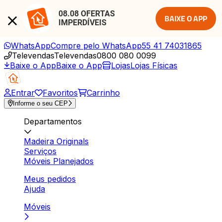
08.08 OFERTAS 
BAIXE O APP
IMPERDÍVEIS
WhatsApp
Compre pelo WhatsApp
55 41 74031865
Televendas
Televendas
0800 080 0099
Baixe o App
Baixe o App
Lojas
Lojas Físicas
Entrar
Favoritos
Carrinho
Informe o seu CEP
Departamentos
Madeira Originals
Serviços
Móveis Planejados
Meus pedidos
Ajuda
Móveis