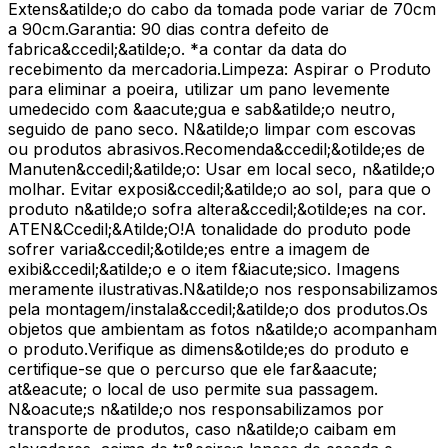
Extens&atilde;o do cabo da tomada pode variar de 70cm
a 90cm.Garantia: 90 dias contra defeito de
fabrica&ccedil;&atilde;o. *a contar da data do
recebimento da mercadoria.Limpeza: Aspirar o Produto
para eliminar a poeira, utilizar um pano levemente
umedecido com &aacute;gua e sab&atilde;o neutro,
seguido de pano seco. N&atilde;o limpar com escovas
ou produtos abrasivos.Recomenda&ccedil;&otilde;es de
Manuten&ccedil;&atilde;o: Usar em local seco, n&atilde;o
molhar. Evitar exposi&ccedil;&atilde;o ao sol, para que o
produto n&atilde;o sofra altera&ccedil;&otilde;es na cor.
ATEN&Ccedil;&Atilde;O!A tonalidade do produto pode
sofrer varia&ccedil;&otilde;es entre a imagem de
exibi&ccedil;&atilde;o e o item f&iacute;sico. Imagens
meramente ilustrativas.N&atilde;o nos responsabilizamos
pela montagem/instala&ccedil;&atilde;o dos produtos.Os
objetos que ambientam as fotos n&atilde;o acompanham
o produto.Verifique as dimens&otilde;es do produto e
certifique-se que o percurso que ele far&aacute;
at&eacute; o local de uso permite sua passagem.
N&oacute;s n&atilde;o nos responsabilizamos por
transporte de produtos, caso n&atilde;o caibam em