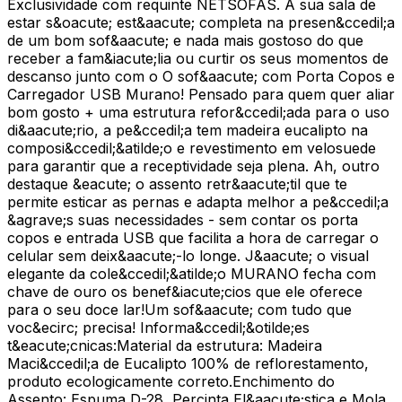
Exclusividade com requinte NETSOFAS. A sua sala de
estar s&oacute; est&aacute; completa na presen&ccedil;a
de um bom sof&aacute; e nada mais gostoso do que
receber a fam&iacute;lia ou curtir os seus momentos de
descanso junto com o O sof&aacute; com Porta Copos e
Carregador USB Murano! Pensado para quem quer aliar
bom gosto + uma estrutura refor&ccedil;ada para o uso
di&aacute;rio, a pe&ccedil;a tem madeira eucalipto na
composi&ccedil;&atilde;o e revestimento em velosuede
para garantir que a receptividade seja plena. Ah, outro
destaque &eacute; o assento retr&aacute;til que te
permite esticar as pernas e adapta melhor a pe&ccedil;a
&agrave;s suas necessidades - sem contar os porta
copos e entrada USB que facilita a hora de carregar o
celular sem deix&aacute;-lo longe. J&aacute; o visual
elegante da cole&ccedil;&atilde;o MURANO fecha com
chave de ouro os benef&iacute;cios que ele oferece
para o seu doce lar!Um sof&aacute; com tudo que
voc&ecirc; precisa! Informa&ccedil;&otilde;es
t&eacute;cnicas:Material da estrutura: Madeira
Maci&ccedil;a de Eucalipto 100% de reflorestamento,
produto ecologicamente correto.Enchimento do
Assento: Espuma D-28, Percinta El&aacute;stica e Mola