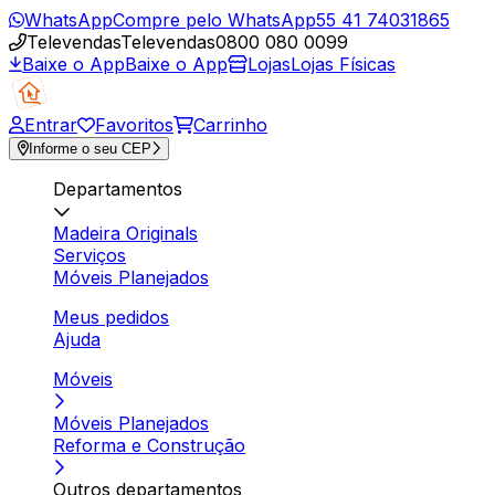
WhatsApp
Compre pelo WhatsApp
55 41 74031865
Televendas
Televendas
0800 080 0099
Baixe o App
Baixe o App
Lojas
Lojas Físicas
Entrar
Favoritos
Carrinho
Informe o seu CEP
Departamentos
Madeira Originals
Serviços
Móveis Planejados
Meus pedidos
Ajuda
Móveis
Móveis Planejados
Reforma e Construção
Outros departamentos