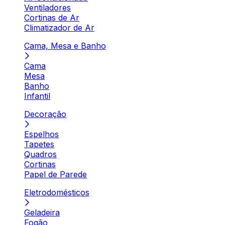
Ventiladores
Cortinas de Ar
Climatizador de Ar
Cama, Mesa e Banho
Cama
Mesa
Banho
Infantil
Decoração
Espelhos
Tapetes
Quadros
Cortinas
Papel de Parede
Eletrodomésticos
Geladeira
Fogão