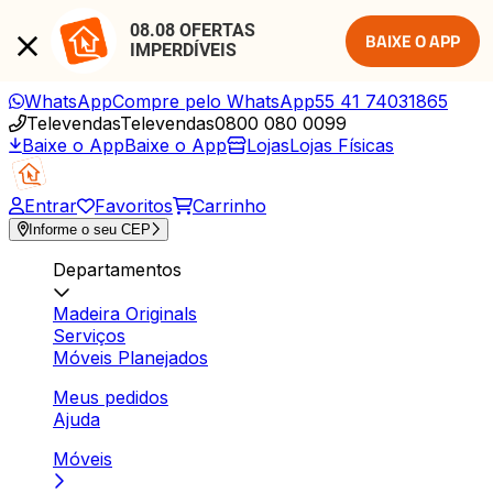
08.08 OFERTAS 
BAIXE O APP
IMPERDÍVEIS
WhatsApp
Compre pelo WhatsApp
55 41 74031865
Televendas
Televendas
0800 080 0099
Baixe o App
Baixe o App
Lojas
Lojas Físicas
Entrar
Favoritos
Carrinho
Informe o seu CEP
Departamentos
Madeira Originals
Serviços
Móveis Planejados
Meus pedidos
Ajuda
Móveis