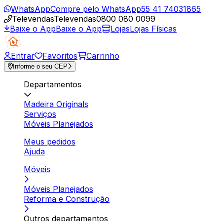
WhatsApp
Compre pelo WhatsApp
55 41 74031865
Televendas
Televendas
0800 080 0099
Baixe o App
Baixe o App
Lojas
Lojas Físicas
Entrar
Favoritos
Carrinho
Informe o seu CEP
Departamentos
Madeira Originals
Serviços
Móveis Planejados
Meus pedidos
Ajuda
Móveis
Móveis Planejados
Reforma e Construção
Outros departamentos