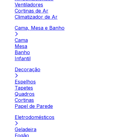
Ventiladores
Cortinas de Ar
Climatizador de Ar
Cama, Mesa e Banho
Cama
Mesa
Banho
Infantil
Decoração
Espelhos
Tapetes
Quadros
Cortinas
Papel de Parede
Eletrodomésticos
Geladeira
Fogão