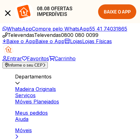
08.08 OFERTAS 
BAIXE O APP
IMPERDÍVEIS
WhatsApp
Compre pelo WhatsApp
55 41 74031865
Televendas
Televendas
0800 080 0099
Baixe o App
Baixe o App
Lojas
Lojas Físicas
Entrar
Favoritos
Carrinho
Informe o seu CEP
Departamentos
Madeira Originals
Serviços
Móveis Planejados
Meus pedidos
Ajuda
Móveis