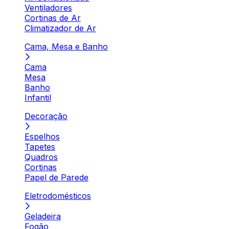
Ventiladores
Cortinas de Ar
Climatizador de Ar
Cama, Mesa e Banho
Cama
Mesa
Banho
Infantil
Decoração
Espelhos
Tapetes
Quadros
Cortinas
Papel de Parede
Eletrodomésticos
Geladeira
Fogão