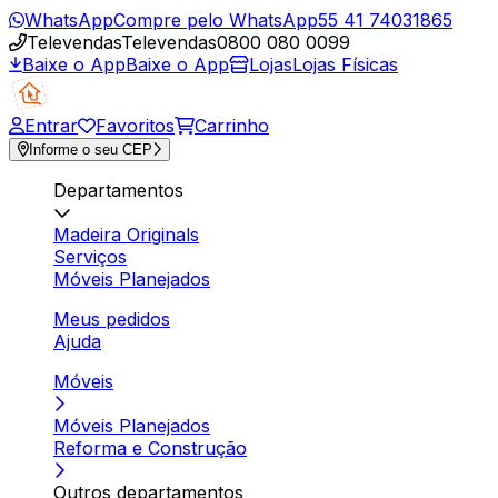
WhatsApp
Compre pelo WhatsApp
55 41 74031865
Televendas
Televendas
0800 080 0099
Baixe o App
Baixe o App
Lojas
Lojas Físicas
Entrar
Favoritos
Carrinho
Informe o seu CEP
Departamentos
Madeira Originals
Serviços
Móveis Planejados
Meus pedidos
Ajuda
Móveis
Móveis Planejados
Reforma e Construção
Outros departamentos