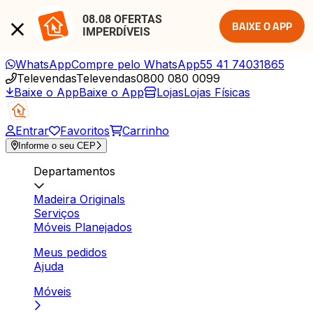
08.08 OFERTAS 
BAIXE O APP
IMPERDÍVEIS
WhatsApp
Compre pelo WhatsApp
55 41 74031865
Televendas
Televendas
0800 080 0099
Baixe o App
Baixe o App
Lojas
Lojas Físicas
Entrar
Favoritos
Carrinho
Informe o seu CEP
Departamentos
Madeira Originals
Serviços
Móveis Planejados
Meus pedidos
Ajuda
Móveis