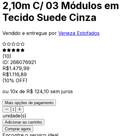
2,10m C/ 03 Módulos em
Tecido Suede Cinza
Vendido e entregue por
Veneza Estofados
(
10
)
ID:
268076921
R$
1.479,99
R$
1.116
,
89
(10% OFF)
ou
10
x de
R$ 124,10
sem juros
Mais opções de pagamento
unidade(s)
Adicionar ao carrinho
Comprar agora
Encontre o serviço ideal