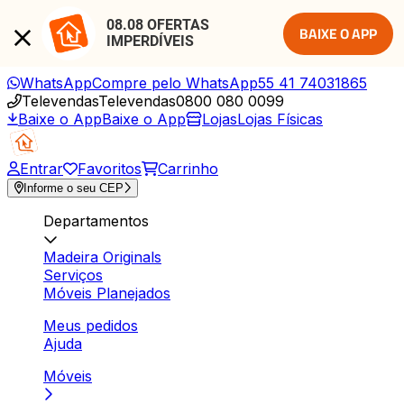
08.08 OFERTAS 
BAIXE O APP
IMPERDÍVEIS
WhatsApp
Compre pelo WhatsApp
55 41 74031865
Televendas
Televendas
0800 080 0099
Baixe o App
Baixe o App
Lojas
Lojas Físicas
Entrar
Favoritos
Carrinho
Informe o seu CEP
Departamentos
Madeira Originals
Serviços
Móveis Planejados
Meus pedidos
Ajuda
Móveis