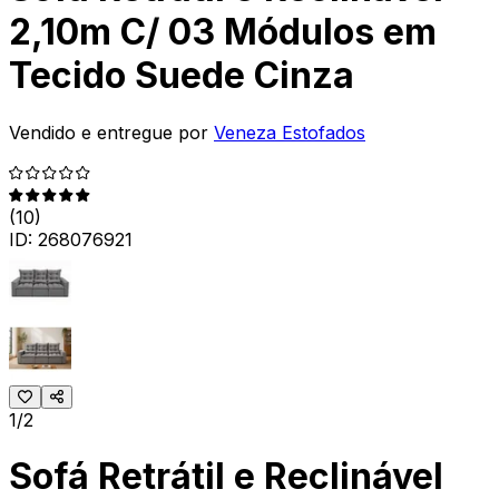
2,10m C/ 03 Módulos em
Tecido Suede Cinza
Vendido e entregue por
Veneza Estofados
(
10
)
ID:
268076921
1/2
Sofá Retrátil e Reclinável