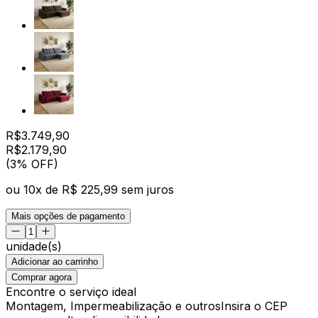
R$
3.749,90
R$
2.179
,
90
(3% OFF)
ou
10
x de
R$ 225,99
sem juros
Mais opções de pagamento
unidade(s)
Adicionar ao carrinho
Comprar agora
Encontre o serviço ideal
Montagem, Impermeabilização e outros
Insira o CEP