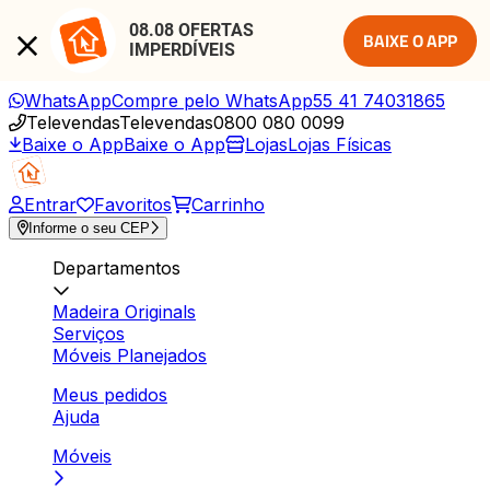
08.08 OFERTAS 
BAIXE O APP
IMPERDÍVEIS
WhatsApp
Compre pelo WhatsApp
55 41 74031865
Televendas
Televendas
0800 080 0099
Baixe o App
Baixe o App
Lojas
Lojas Físicas
Entrar
Favoritos
Carrinho
Informe o seu CEP
Departamentos
Madeira Originals
Serviços
Móveis Planejados
Meus pedidos
Ajuda
Móveis