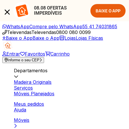
08.08 OFERTAS 
BAIXE O APP
IMPERDÍVEIS
WhatsApp
Compre pelo WhatsApp
55 41 74031865
Televendas
Televendas
0800 080 0099
Baixe o App
Baixe o App
Lojas
Lojas Físicas
Entrar
Favoritos
Carrinho
Informe o seu CEP
Departamentos
Madeira Originals
Serviços
Móveis Planejados
Meus pedidos
Ajuda
Móveis