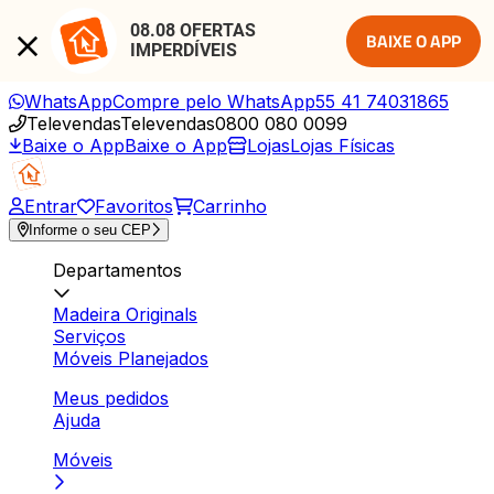
08.08 OFERTAS 
BAIXE O APP
IMPERDÍVEIS
WhatsApp
Compre pelo WhatsApp
55 41 74031865
Televendas
Televendas
0800 080 0099
Baixe o App
Baixe o App
Lojas
Lojas Físicas
Entrar
Favoritos
Carrinho
Informe o seu CEP
Departamentos
Madeira Originals
Serviços
Móveis Planejados
Meus pedidos
Ajuda
Móveis