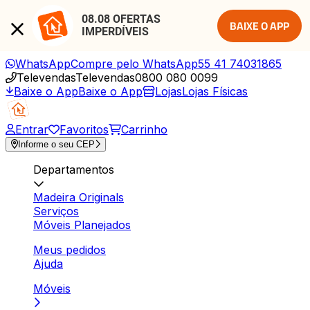
08.08 OFERTAS 
BAIXE O APP
IMPERDÍVEIS
WhatsApp
Compre pelo WhatsApp
55 41 74031865
Televendas
Televendas
0800 080 0099
Baixe o App
Baixe o App
Lojas
Lojas Físicas
Entrar
Favoritos
Carrinho
Informe o seu CEP
Departamentos
Madeira Originals
Serviços
Móveis Planejados
Meus pedidos
Ajuda
Móveis