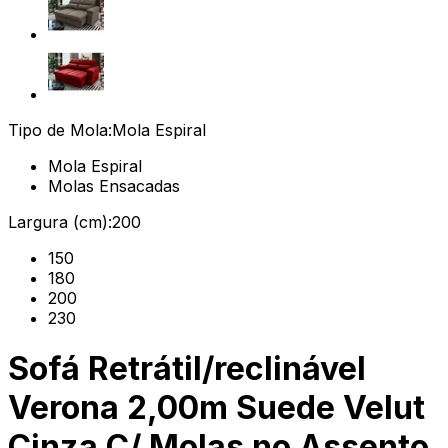
Tipo de Mola:
Mola Espiral
Mola Espiral
Molas Ensacadas
Largura (cm):
200
150
180
200
230
Sofá Retrátil/reclinável
Verona 2,00m Suede Velut
Cinza C/ Molas no Assento