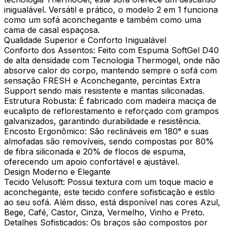
inigualável. Versátil e prático, o modelo 2 em 1 funciona
como um sofá aconchegante e também como uma
cama de casal espaçosa.
Qualidade Superior e Conforto Inigualável
Conforto dos Assentos: Feito com Espuma SoftGel D40
de alta densidade com Tecnologia Thermogel, onde não
absorve calor do corpo, mantendo sempre o sofá com
sensação FRESH e Aconchegante, percintas Extra
Support sendo mais resistente e mantas siliconadas.
Estrutura Robusta: É fabricado com madeira maciça de
eucalipto de reflorestamento e reforçado com grampos
galvanizados, garantindo durabilidade e resistência.
Encosto Ergonômico: São reclináveis em 180° e suas
almofadas são removíveis, sendo compostas por 80%
de fibra siliconada e 20% de flocos de espuma,
oferecendo um apoio confortável e ajustável.
Design Moderno e Elegante
Tecido Velusoft: Possui textura com um toque macio e
aconchegante, este tecido confere sofisticação e estilo
ao seu sofá. Além disso, está disponível nas cores Azul,
Bege, Café, Castor, Cinza, Vermelho, Vinho e Preto.
Detalhes Sofisticados: Os braços são compostos por