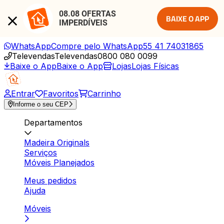
08.08 OFERTAS 
BAIXE O APP
IMPERDÍVEIS
WhatsApp
Compre pelo WhatsApp
55 41 74031865
Televendas
Televendas
0800 080 0099
Baixe o App
Baixe o App
Lojas
Lojas Físicas
Entrar
Favoritos
Carrinho
Informe o seu CEP
Departamentos
Madeira Originals
Serviços
Móveis Planejados
Meus pedidos
Ajuda
Móveis