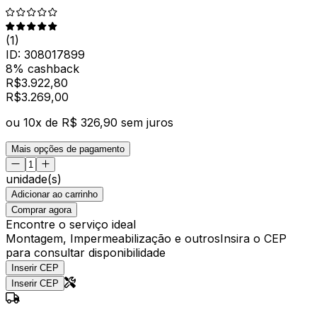
(
1
)
ID:
308017899
8% cashback
R$
3.922,80
R$
3.269
,
00
ou
10
x de
R$ 326,90
sem juros
Mais opções de pagamento
unidade(s)
Adicionar ao carrinho
Comprar agora
Encontre o serviço ideal
Montagem, Impermeabilização e outros
Insira o CEP
para consultar disponibilidade
Inserir CEP
Inserir CEP